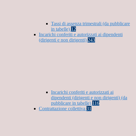
Tassi di assenza trimestrali (da pubblicare
in tabelle)
12
Incarichi conferiti e autorizzati ai dipendenti
(dirigenti e non dirigenti)
243
Incarichi conferiti e autorizzati ai
dipendenti (dirigenti e non dirigenti) (da
pubblicare in tabelle)
116
Contrattazione collettiva
31