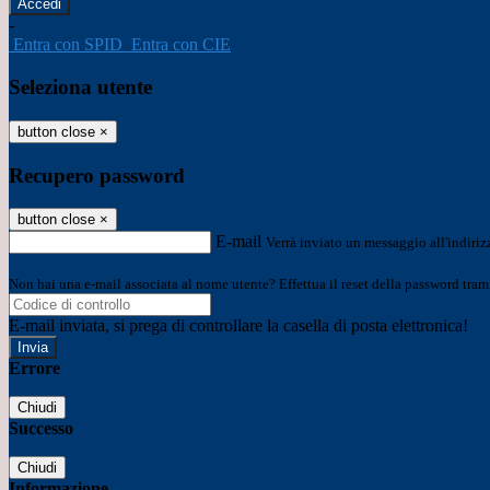
-
Entra con SPID
Entra con CIE
Seleziona utente
button close
×
Recupero password
button close
×
E-mail
Verrà inviato un messaggio all'indirizz
Non hai una e-mail associata al nome utente? Effettua il reset della password tram
E-mail inviata, si prega di controllare la casella di posta elettronica!
Errore
Chiudi
Successo
Chiudi
Informazione