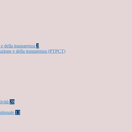
 e della trasparenza
2
ruzione e della trasparenza (PTPCT)
tività
28
stionale
13