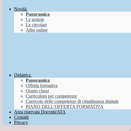
Novità
Panoramica
Le notizie
Le circolari
Albo online
Didattica
Panoramica
Offerta formativa
Orario classi
Curriculum per competenze
Curricolo delle competenze di cittadinanza digitale
PIANO DELL'OFFERTA FORMATIVA
Area riservata Docenti/ATA
Contatti
Privacy