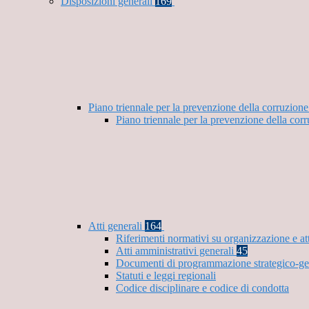
Disposizioni generali
169
Piano triennale per la prevenzione della corruzione
Piano triennale per la prevenzione della cor
Atti generali
164
Riferimenti normativi su organizzazione e at
Atti amministrativi generali
45
Documenti di programmazione strategico-ge
Statuti e leggi regionali
Codice disciplinare e codice di condotta