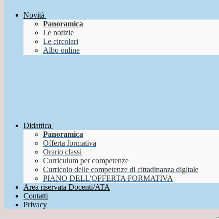
Novità
Panoramica
Le notizie
Le circolari
Albo online
Didattica
Panoramica
Offerta formativa
Orario classi
Curriculum per competenze
Curricolo delle competenze di cittadinanza digitale
PIANO DELL'OFFERTA FORMATIVA
Area riservata Docenti/ATA
Contatti
Privacy