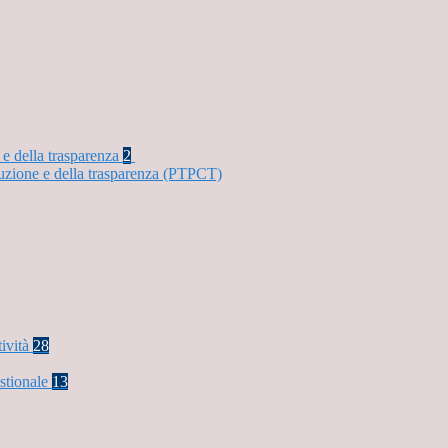
 e della trasparenza
2
ruzione e della trasparenza (PTPCT)
tività
28
stionale
13