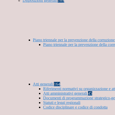
Disposizioni generali
169
Piano triennale per la prevenzione della corruzione
Piano triennale per la prevenzione della cor
Atti generali
164
Riferimenti normativi su organizzazione e at
Atti amministrativi generali
45
Documenti di programmazione strategico-ge
Statuti e leggi regionali
Codice disciplinare e codice di condotta