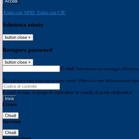
-
Entra con SPID
Entra con CIE
Seleziona utente
button close
×
Recupero password
button close
×
E-mail
Verrà inviato un messaggio all'indirizz
Non hai una e-mail associata al nome utente? Effettua il reset della password tram
E-mail inviata, si prega di controllare la casella di posta elettronica!
Errore
Chiudi
Successo
Chiudi
Informazione