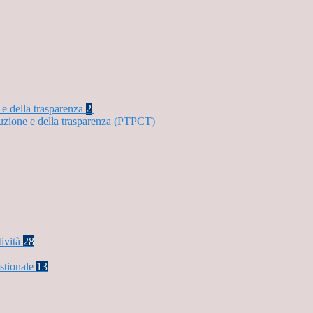
 e della trasparenza
2
ruzione e della trasparenza (PTPCT)
tività
28
stionale
13