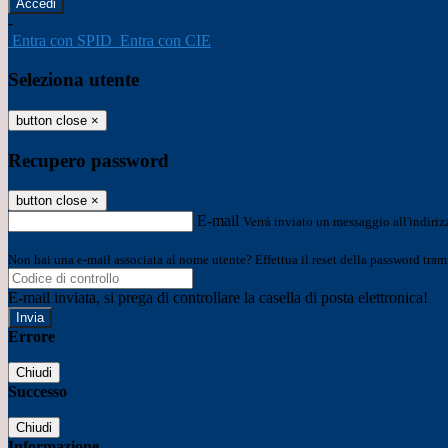
-
Entra con SPID
Entra con CIE
Seleziona utente
button close
×
Recupero password
button close
×
E-mail
Verrà inviato un messaggio all'indirizz
Non hai una e-mail associata al nome utente? Effettua il reset della password tram
E-mail inviata, si prega di controllare la casella di posta elettronica!
Errore
Chiudi
Successo
Chiudi
Informazione