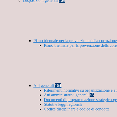
Disposizioni generali
169
Piano triennale per la prevenzione della corruzione
Piano triennale per la prevenzione della cor
Atti generali
164
Riferimenti normativi su organizzazione e at
Atti amministrativi generali
45
Documenti di programmazione strategico-ge
Statuti e leggi regionali
Codice disciplinare e codice di condotta