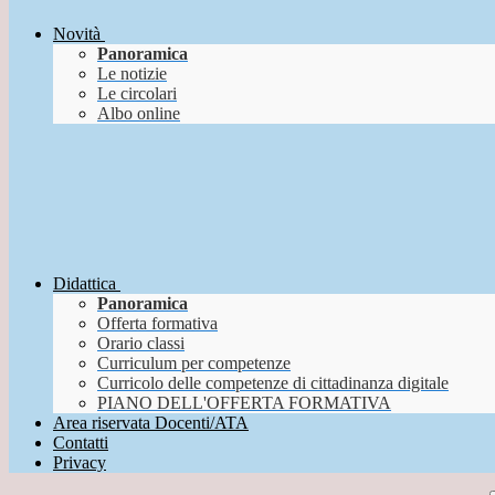
Novità
Panoramica
Le notizie
Le circolari
Albo online
Didattica
Panoramica
Offerta formativa
Orario classi
Curriculum per competenze
Curricolo delle competenze di cittadinanza digitale
PIANO DELL'OFFERTA FORMATIVA
Area riservata Docenti/ATA
Contatti
Privacy