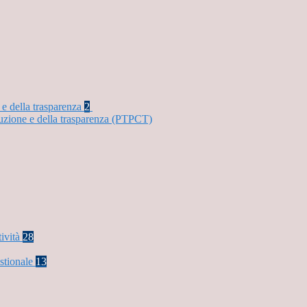
 e della trasparenza
2
ruzione e della trasparenza (PTPCT)
tività
28
stionale
13