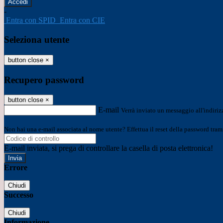
-
Entra con SPID
Entra con CIE
Seleziona utente
button close
×
Recupero password
button close
×
E-mail
Verrà inviato un messaggio all'indirizz
Non hai una e-mail associata al nome utente? Effettua il reset della password tram
E-mail inviata, si prega di controllare la casella di posta elettronica!
Errore
Chiudi
Successo
Chiudi
Informazione