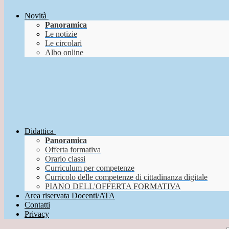
Novità
Panoramica
Le notizie
Le circolari
Albo online
Didattica
Panoramica
Offerta formativa
Orario classi
Curriculum per competenze
Curricolo delle competenze di cittadinanza digitale
PIANO DELL'OFFERTA FORMATIVA
Area riservata Docenti/ATA
Contatti
Privacy