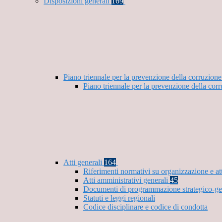
Disposizioni generali
169
Piano triennale per la prevenzione della corruzione
Piano triennale per la prevenzione della cor
Atti generali
164
Riferimenti normativi su organizzazione e at
Atti amministrativi generali
45
Documenti di programmazione strategico-ge
Statuti e leggi regionali
Codice disciplinare e codice di condotta