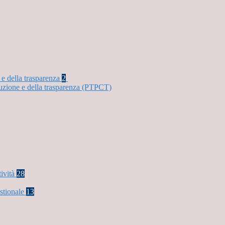
 e della trasparenza
2
ruzione e della trasparenza (PTPCT)
tività
28
stionale
13