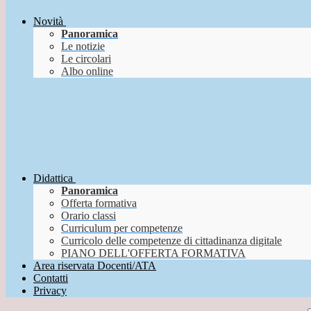
Novità
Panoramica
Le notizie
Le circolari
Albo online
Didattica
Panoramica
Offerta formativa
Orario classi
Curriculum per competenze
Curricolo delle competenze di cittadinanza digitale
PIANO DELL'OFFERTA FORMATIVA
Area riservata Docenti/ATA
Contatti
Privacy