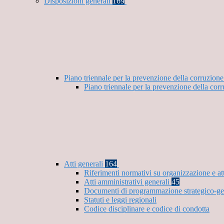
Disposizioni generali
169
Piano triennale per la prevenzione della corruzione
Piano triennale per la prevenzione della cor
Atti generali
164
Riferimenti normativi su organizzazione e at
Atti amministrativi generali
45
Documenti di programmazione strategico-ge
Statuti e leggi regionali
Codice disciplinare e codice di condotta