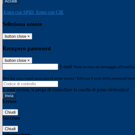
-
Entra con SPID
Entra con CIE
Seleziona utente
button close
×
Recupero password
button close
×
E-mail
Verrà inviato un messaggio all'indirizz
Non hai una e-mail associata al nome utente? Effettua il reset della password tram
E-mail inviata, si prega di controllare la casella di posta elettronica!
Errore
Chiudi
Successo
Chiudi
Informazione