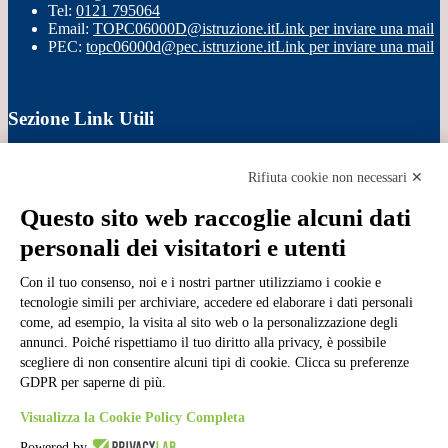
Tel:
0121 795064
Email:
TOPC06000D@istruzione.it
Link per inviare una mail
PEC:
topc06000d@pec.istruzione.it
Link per inviare una mail
Sezione Link Utili
Cookie policy
Note legali
Rifiuta cookie non necessari ✕
Informativa Privacy
Ufficio Relazioni con il Pubblico
Questo sito web raccoglie alcuni dati
Dichiarazione di accessibilità
personali dei visitatori e utenti
Obiettivi di accessibilità
Whistleblowing
Con il tuo consenso, noi e i nostri partner utilizziamo i cookie e
Gestione consensi cookie
Amministrazione trasparente
tecnologie simili per archiviare, accedere ed elaborare i dati personali
come, ad esempio, la visita al sito web o la personalizzazione degli
Pagina visualizzata
414492
volte
annunci. Poiché rispettiamo il tuo diritto alla privacy, è possibile
scegliere di non consentire alcuni tipi di cookie. Clicca su preferenze
Sezione Copyright
GDPR per saperne di più.
Visualizza la Cookie Policy Completa
Copyright 2026 | Engineered and powered by Gruppo Spaggiari
Powered by