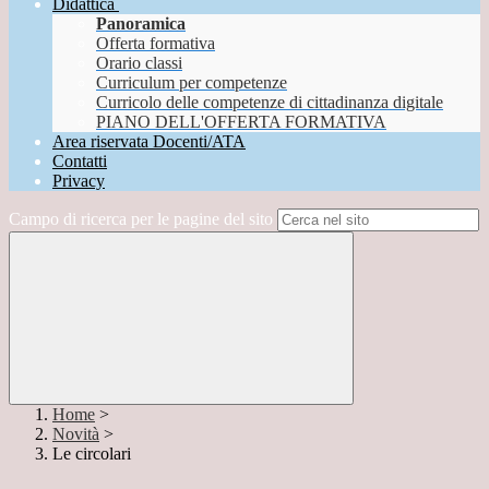
Didattica
Panoramica
Offerta formativa
Orario classi
Curriculum per competenze
Curricolo delle competenze di cittadinanza digitale
PIANO DELL'OFFERTA FORMATIVA
Area riservata Docenti/ATA
Contatti
Privacy
Campo di ricerca per le pagine del sito
Home
>
Novità
>
Le circolari