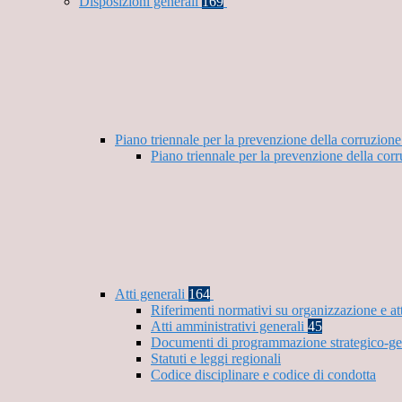
Disposizioni generali
169
Piano triennale per la prevenzione della corruzione
Piano triennale per la prevenzione della cor
Atti generali
164
Riferimenti normativi su organizzazione e at
Atti amministrativi generali
45
Documenti di programmazione strategico-ge
Statuti e leggi regionali
Codice disciplinare e codice di condotta