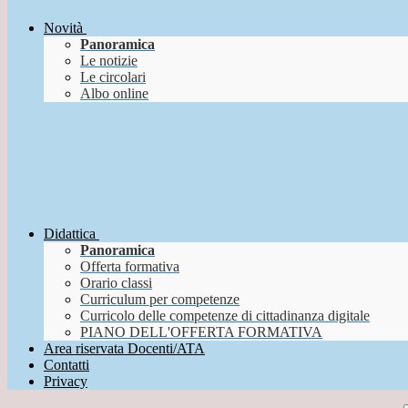
Novità
Panoramica
Le notizie
Le circolari
Albo online
Didattica
Panoramica
Offerta formativa
Orario classi
Curriculum per competenze
Curricolo delle competenze di cittadinanza digitale
PIANO DELL'OFFERTA FORMATIVA
Area riservata Docenti/ATA
Contatti
Privacy