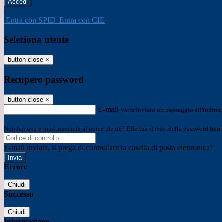
-
Entra con SPID
Entra con CIE
Seleziona utente
button close
×
Recupero password
button close
×
E-mail
Verrà inviato un messaggio all'indirizz
Non hai una e-mail associata al nome utente? Effettua il reset della password tram
E-mail inviata, si prega di controllare la casella di posta elettronica!
Errore
Chiudi
Successo
Chiudi
Informazione