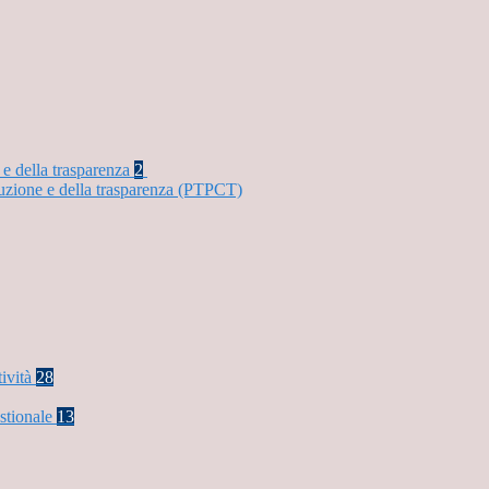
 e della trasparenza
2
ruzione e della trasparenza (PTPCT)
tività
28
stionale
13