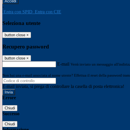
-
Entra con SPID
Entra con CIE
Seleziona utente
button close
×
Recupero password
button close
×
E-mail
Verrà inviato un messaggio all'indirizz
Non hai una e-mail associata al nome utente? Effettua il reset della password tram
E-mail inviata, si prega di controllare la casella di posta elettronica!
Errore
Chiudi
Successo
Chiudi
Informazione