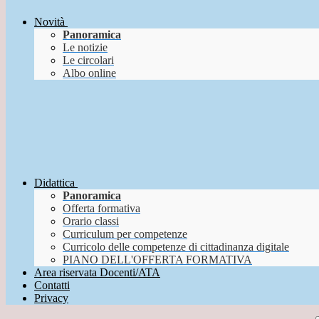
Novità
Panoramica
Le notizie
Le circolari
Albo online
Didattica
Panoramica
Offerta formativa
Orario classi
Curriculum per competenze
Curricolo delle competenze di cittadinanza digitale
PIANO DELL'OFFERTA FORMATIVA
Area riservata Docenti/ATA
Contatti
Privacy