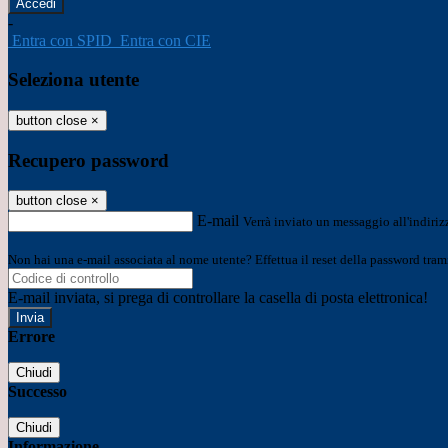
-
Entra con SPID
Entra con CIE
Seleziona utente
button close
×
Recupero password
button close
×
E-mail
Verrà inviato un messaggio all'indirizz
Non hai una e-mail associata al nome utente? Effettua il reset della password tram
E-mail inviata, si prega di controllare la casella di posta elettronica!
Errore
Chiudi
Successo
Chiudi
Informazione