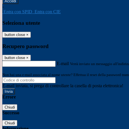
-
Entra con SPID
Entra con CIE
Seleziona utente
button close
×
Recupero password
button close
×
E-mail
Verrà inviato un messaggio all'indirizz
Non hai una e-mail associata al nome utente? Effettua il reset della password tram
E-mail inviata, si prega di controllare la casella di posta elettronica!
Errore
Chiudi
Successo
Chiudi
Informazione