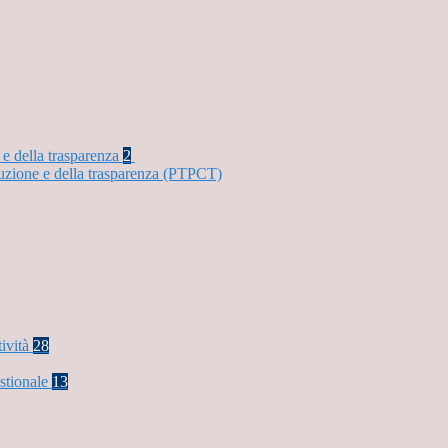
 e della trasparenza
2
ruzione e della trasparenza (PTPCT)
tività
28
stionale
13