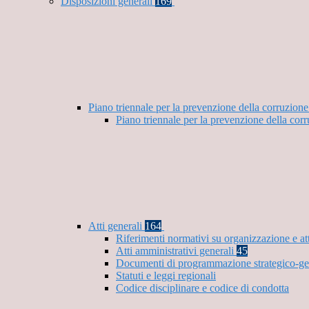
Disposizioni generali
169
Piano triennale per la prevenzione della corruzione
Piano triennale per la prevenzione della cor
Atti generali
164
Riferimenti normativi su organizzazione e at
Atti amministrativi generali
45
Documenti di programmazione strategico-ge
Statuti e leggi regionali
Codice disciplinare e codice di condotta