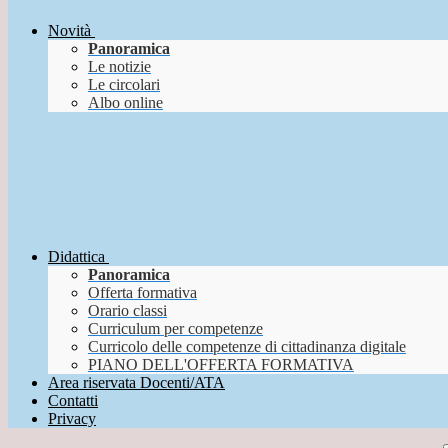
Novità
Panoramica
Le notizie
Le circolari
Albo online
Didattica
Panoramica
Offerta formativa
Orario classi
Curriculum per competenze
Curricolo delle competenze di cittadinanza digitale
PIANO DELL'OFFERTA FORMATIVA
Area riservata Docenti/ATA
Contatti
Privacy