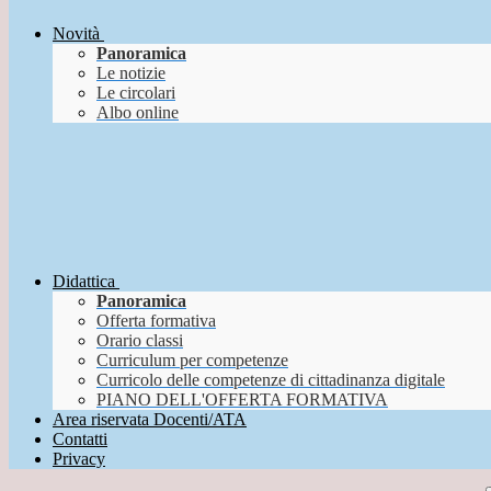
Novità
Panoramica
Le notizie
Le circolari
Albo online
Didattica
Panoramica
Offerta formativa
Orario classi
Curriculum per competenze
Curricolo delle competenze di cittadinanza digitale
PIANO DELL'OFFERTA FORMATIVA
Area riservata Docenti/ATA
Contatti
Privacy