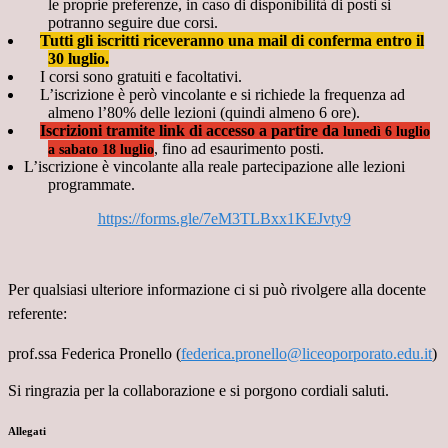
le proprie preferenze, in caso di disponibilità di posti si
potranno seguire due corsi.
Tutti gli iscritti riceveranno una mail di conferma entro il
30 luglio.
I corsi sono gratuiti e facoltativi.
L’iscrizione è però vincolante e si richiede la frequenza ad
almeno l’80% delle lezioni (quindi almeno 6 ore).
Iscrizioni tramite link di accesso
a partire da
lunedì 6 luglio
, fino ad esaurimento posti.
a sabato 18 luglio
L’iscrizione è vincolante alla reale partecipazione alle lezioni
programmate.
https://forms.gle/7eM3TLBxx1KEJvty9
Per qualsiasi ulteriore informazione ci si può rivolgere alla docente
referente:
prof.ssa Federica Pronello (
federica.pronello@liceoporporato.edu.it
)
Si ringrazia per la collaborazione e si porgono cordiali saluti.
Allegati