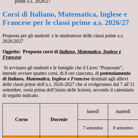
prime a.s. 2026/27
Corsi di Italiano, Matematica, Inglese e
Francese per le classi prime a.s. 2026/27
Proposta per gli studenti e le studentesse
delle classi prime a.s.
2026/2027
Oggetto:
Proposta corsi di
Italiano, Matematica, Inglese e
Francese
Si avvisano gli studenti e le famiglie che il Liceo “Porporato”,
intende avviare
quattro
corsi
,
di
8 ore ciascuno
,
di
potenziamento
di
Italiano
, Matematica
, Inglese e Francese
destinati agli allievi
delle classi prime
dell’
a.s. 202
6
-202
7
che si svolgeranno dal
7
al
l’11
settembre, ossia prima dell’inizio delle lezioni
, secondo il calendario
di seguito indicato
.
lunedì
martedì
Corso
Docente
7 settembre
8 settembre