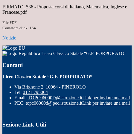
FIRMATO_536 - Proposta corsi di Italiano, Matematica, Inglese e
Francese.pdf
File PDF
Contatore click: 164
Notizie
Liceo Classico Statale “G.F. PORPORATO”
Contatti
Liceo Classico Statale “G.F. PORPORATO”
Via Brignone 2, 10064 - PINEROLO
Tel:
0121 795064
Email:
TOPC06000D@istruzione.it
Link per inviare una mail
PEC:
topc06000d@pec.istruzione.it
Link per inviare una mail
Sezione Link Utili