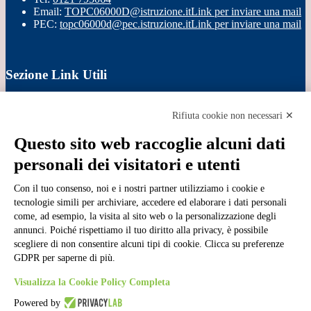
Email:
TOPC06000D@istruzione.it
Link per inviare una mail
PEC:
topc06000d@pec.istruzione.it
Link per inviare una mail
Sezione Link Utili
Cookie policy
Note legali
Rifiuta cookie non necessari ✕
Informativa Privacy
Ufficio Relazioni con il Pubblico
Questo sito web raccoglie alcuni dati
Dichiarazione di accessibilità
personali dei visitatori e utenti
Obiettivi di accessibilità
Whistleblowing
Gestione consensi cookie
Con il tuo consenso, noi e i nostri partner utilizziamo i cookie e
Amministrazione trasparente
tecnologie simili per archiviare, accedere ed elaborare i dati personali
come, ad esempio, la visita al sito web o la personalizzazione degli
Pagina visualizzata
2680
volte
annunci. Poiché rispettiamo il tuo diritto alla privacy, è possibile
scegliere di non consentire alcuni tipi di cookie. Clicca su preferenze
Sezione Copyright
GDPR per saperne di più.
Visualizza la Cookie Policy Completa
Copyright 2026 | Engineered and powered by Gruppo Spaggiari
Parma S.p.A. | Divisione Publishing & New Social Media
Powered by