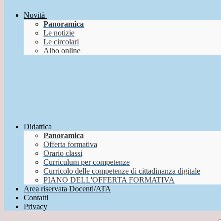
Novità
Panoramica
Le notizie
Le circolari
Albo online
Didattica
Panoramica
Offerta formativa
Orario classi
Curriculum per competenze
Curricolo delle competenze di cittadinanza digitale
PIANO DELL'OFFERTA FORMATIVA
Area riservata Docenti/ATA
Contatti
Privacy