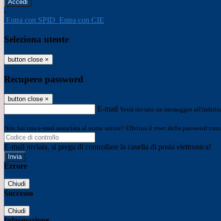
-
Entra con SPID
Entra con CIE
Seleziona utente
button close
×
Recupero password
button close
×
E-mail
Verrà inviato un messaggio all'indirizz
Non hai una e-mail associata al nome utente? Effettua il reset della password tram
E-mail inviata, si prega di controllare la casella di posta elettronica!
Errore
Chiudi
Successo
Chiudi
Informazione