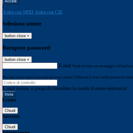
-
Entra con SPID
Entra con CIE
Seleziona utente
button close
×
Recupero password
button close
×
E-mail
Verrà inviato un messaggio all'indirizz
Non hai una e-mail associata al nome utente? Effettua il reset della password tram
E-mail inviata, si prega di controllare la casella di posta elettronica!
Errore
Chiudi
Successo
Chiudi
Informazione