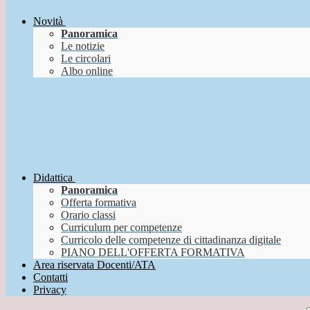
Novità
Panoramica
Le notizie
Le circolari
Albo online
Didattica
Panoramica
Offerta formativa
Orario classi
Curriculum per competenze
Curricolo delle competenze di cittadinanza digitale
PIANO DELL'OFFERTA FORMATIVA
Area riservata Docenti/ATA
Contatti
Privacy