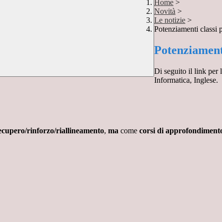
Home
>
Novità
>
Le notizie
>
Potenziamenti classi 
Potenziamenti
Di seguito il link per
Informatica, Inglese.
ecupero/rinforzo/riallineamento
,
ma
come
corsi di approfondiment