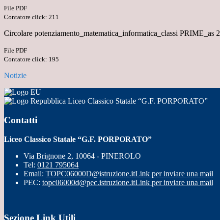
File PDF
Contatore click: 211
Circolare potenziamento_matematica_informatica_classi PRIME_as 
File PDF
Contatore click: 195
Notizie
Liceo Classico Statale “G.F. PORPORATO”
Contatti
Liceo Classico Statale “G.F. PORPORATO”
Via Brignone 2, 10064 - PINEROLO
Tel:
0121 795064
Email:
TOPC06000D@istruzione.it
Link per inviare una mail
PEC:
topc06000d@pec.istruzione.it
Link per inviare una mail
Sezione Link Utili