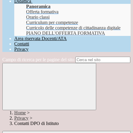
Didattica
Panoramica
Offerta formativa
Orario classi
Curriculum per competenze
Curricolo delle competenze di cittadinanza digitale
PIANO DELL'OFFERTA FORMATIVA
Area riservata Docenti/ATA
Contatti
Privacy
Campo di ricerca per le pagine del sito
Home
>
Privacy
>
Contatti DPO di Istituto