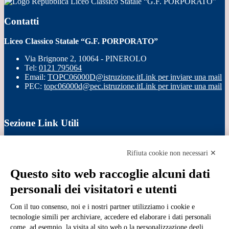
Liceo Classico Statale “G.F. PORPORATO”
Contatti
Liceo Classico Statale “G.F. PORPORATO”
Via Brignone 2, 10064 - PINEROLO
Tel:
0121 795064
Email:
TOPC06000D@istruzione.it
Link per inviare una mail
PEC:
topc06000d@pec.istruzione.it
Link per inviare una mail
Sezione Link Utili
Cookie policy
Note legali
Rifiuta cookie non necessari ✕
Informativa Privacy
Ufficio Relazioni con il Pubblico
Questo sito web raccoglie alcuni dati
Dichiarazione di accessibilità
personali dei visitatori e utenti
Obiettivi di accessibilità
Whistleblowing
Con il tuo consenso, noi e i nostri partner utilizziamo i cookie e
Gestione consensi cookie
Amministrazione trasparente
tecnologie simili per archiviare, accedere ed elaborare i dati personali
come, ad esempio, la visita al sito web o la personalizzazione degli