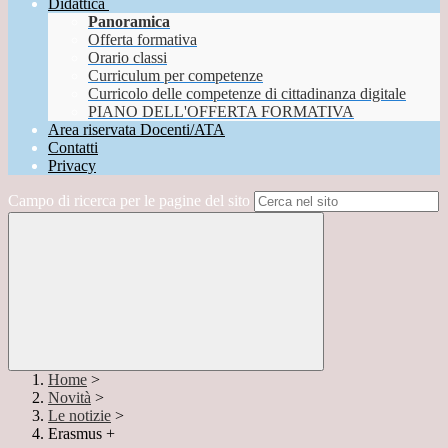
Didattica
Panoramica
Offerta formativa
Orario classi
Curriculum per competenze
Curricolo delle competenze di cittadinanza digitale
PIANO DELL'OFFERTA FORMATIVA
Area riservata Docenti/ATA
Contatti
Privacy
Campo di ricerca per le pagine del sito
Home
>
Novità
>
Le notizie
>
Erasmus +