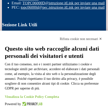
Email:
TOPC06000D@istruzione.it
Link per inviare una mail
PEC:
topc06000d@pec.istruzione.it
Link per inviare una mail
Sezione Link Utili
Cookie policy
Note legali
Rifiuta cookie non necessari ✕
Informativa Privacy
Ufficio Relazioni con il Pubblico
Questo sito web raccoglie alcuni dati
Dichiarazione di accessibilità
personali dei visitatori e utenti
Obiettivi di accessibilità
Whistleblowing
Con il tuo consenso, noi e i nostri partner utilizziamo i cookie e
Gestione consensi cookie
Amministrazione trasparente
tecnologie simili per archiviare, accedere ed elaborare i dati personali
come, ad esempio, la visita al sito web o la personalizzazione degli
Pagina visualizzata
648
volte
annunci. Poiché rispettiamo il tuo diritto alla privacy, è possibile
scegliere di non consentire alcuni tipi di cookie. Clicca su preferenze
Sezione Copyright
GDPR per saperne di più.
Visualizza la Cookie Policy Completa
Copyright 2026 | Engineered and powered by Gruppo Spaggiari
Powered by
Parma S.p.A. | Divisione Publishing & New Social Media