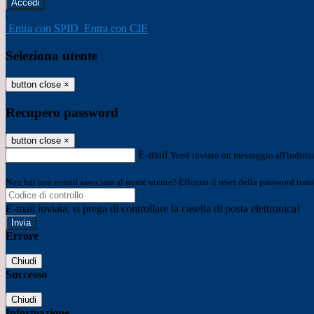
-
Entra con SPID
Entra con CIE
Seleziona utente
button close
×
Recupero password
button close
×
E-mail
Verrà inviato un messaggio all'indirizz
Non hai una e-mail associata al nome utente? Effettua il reset della password tram
E-mail inviata, si prega di controllare la casella di posta elettronica!
Errore
Chiudi
Successo
Chiudi
Informazione