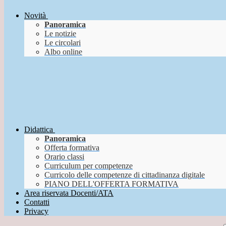
Novità
Panoramica
Le notizie
Le circolari
Albo online
Didattica
Panoramica
Offerta formativa
Orario classi
Curriculum per competenze
Curricolo delle competenze di cittadinanza digitale
PIANO DELL'OFFERTA FORMATIVA
Area riservata Docenti/ATA
Contatti
Privacy