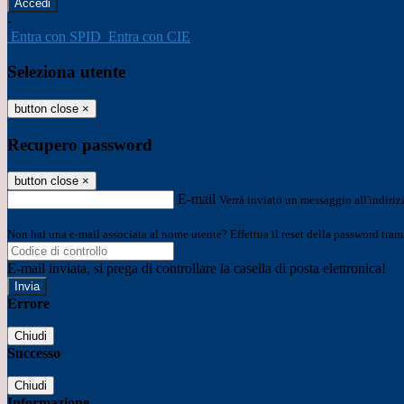
-
Entra con SPID
Entra con CIE
Seleziona utente
button close
×
Recupero password
button close
×
E-mail
Verrà inviato un messaggio all'indirizz
Non hai una e-mail associata al nome utente? Effettua il reset della password tram
E-mail inviata, si prega di controllare la casella di posta elettronica!
Errore
Chiudi
Successo
Chiudi
Informazione