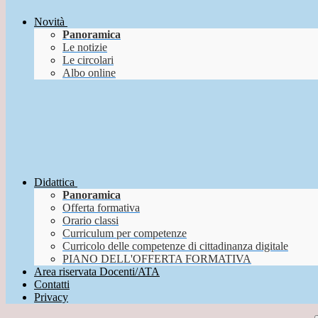
Novità
Panoramica
Le notizie
Le circolari
Albo online
Didattica
Panoramica
Offerta formativa
Orario classi
Curriculum per competenze
Curricolo delle competenze di cittadinanza digitale
PIANO DELL'OFFERTA FORMATIVA
Area riservata Docenti/ATA
Contatti
Privacy