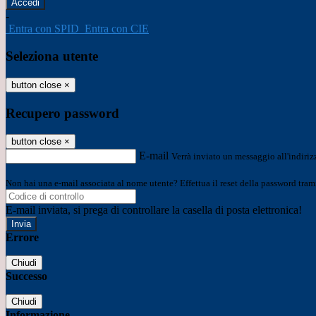
-
Entra con SPID
Entra con CIE
Seleziona utente
button close
×
Recupero password
button close
×
E-mail
Verrà inviato un messaggio all'indirizz
Non hai una e-mail associata al nome utente? Effettua il reset della password tram
E-mail inviata, si prega di controllare la casella di posta elettronica!
Errore
Chiudi
Successo
Chiudi
Informazione