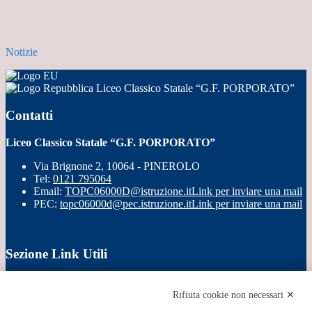
Notizie
Liceo Classico Statale “G.F. PORPORATO”
Contatti
Liceo Classico Statale “G.F. PORPORATO”
Via Brignone 2, 10064 - PINEROLO
Tel:
0121 795064
Email:
TOPC06000D@istruzione.it
Link per inviare una mail
PEC:
topc06000d@pec.istruzione.it
Link per inviare una mail
Sezione Link Utili
Cookie policy
Note legali
Rifiuta cookie non necessari ✕
Informativa Privacy