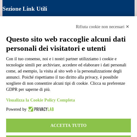
Sezione Link Utili
Cookie policy
Note legali
Rifiuta cookie non necessari ✕
Informativa Privacy
Ufficio Relazioni con il Pubblico
Questo sito web raccoglie alcuni dati
Dichiarazione di accessibilità
personali dei visitatori e utenti
Obiettivi di accessibilità
Whistleblowing
Con il tuo consenso, noi e i nostri partner utilizziamo i cookie e
Gestione consensi cookie
Amministrazione trasparente
tecnologie simili per archiviare, accedere ed elaborare i dati personali
come, ad esempio, la visita al sito web o la personalizzazione degli
Pagina visualizzata
1303
volte
annunci. Poiché rispettiamo il tuo diritto alla privacy, è possibile
scegliere di non consentire alcuni tipi di cookie. Clicca su preferenze
Sezione Copyright
GDPR per saperne di più.
Visualizza la Cookie Policy Completa
Copyright 2026 | Engineered and powered by Gruppo Spaggiari
Powered by
Parma S.p.A. | Divisione Publishing & New Social Media
Disclaimer trattamento dati personali
ACCETTA TUTTO