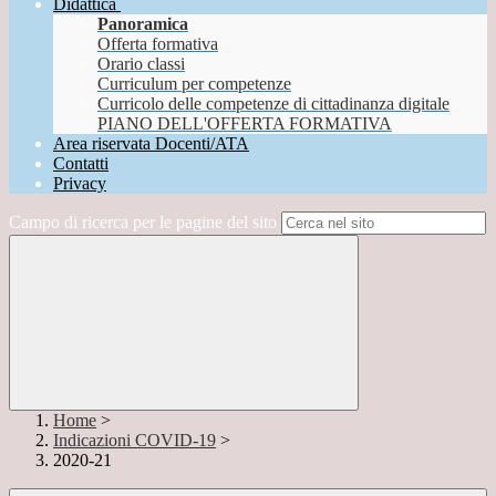
Didattica
Panoramica
Offerta formativa
Orario classi
Curriculum per competenze
Curricolo delle competenze di cittadinanza digitale
PIANO DELL'OFFERTA FORMATIVA
Area riservata Docenti/ATA
Contatti
Privacy
Campo di ricerca per le pagine del sito
Home
>
Indicazioni COVID-19
>
2020-21