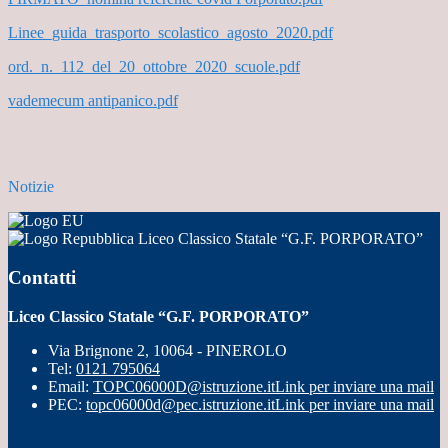
Linee_guida_trasporto_scolastico_agosto_2020.pdf
ord._n._112_del_20_ottobre_2020_scuole.pdf
vademecum antipanico.pdf
Notizie
Liceo Classico Statale “G.F. PORPORATO”
Contatti
Liceo Classico Statale “G.F. PORPORATO”
Via Brignone 2, 10064 - PINEROLO
Tel:
0121 795064
Email:
TOPC06000D@istruzione.it
Link per inviare una mail
PEC:
topc06000d@pec.istruzione.it
Link per inviare una mail