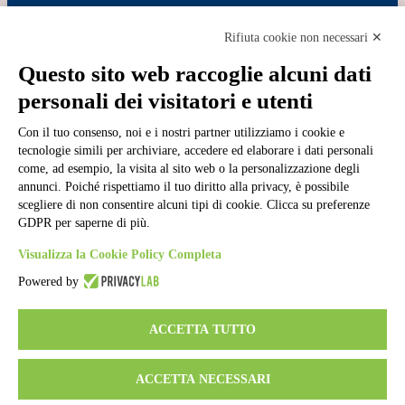
Cookie policy
Note legali
Rifiuta cookie non necessari ✕
Informativa Privacy
Ufficio Relazioni con il Pubblico
Questo sito web raccoglie alcuni dati
Dichiarazione di accessibilità
personali dei visitatori e utenti
Obiettivi di accessibilità
Whistleblowing
Con il tuo consenso, noi e i nostri partner utilizziamo i cookie e
Gestione consensi cookie
Amministrazione trasparente
tecnologie simili per archiviare, accedere ed elaborare i dati personali
come, ad esempio, la visita al sito web o la personalizzazione degli
Pagina visualizzata
1290
volte
annunci. Poiché rispettiamo il tuo diritto alla privacy, è possibile
scegliere di non consentire alcuni tipi di cookie. Clicca su preferenze
Sezione Copyright
GDPR per saperne di più.
Visualizza la Cookie Policy Completa
Copyright 2026 | Engineered and powered by Gruppo Spaggiari
Powered by
Parma S.p.A. | Divisione Publishing & New Social Media
Disclaimer trattamento dati personali
ACCETTA TUTTO
ACCETTA NECESSARI