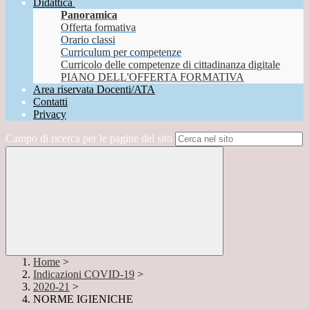
Didattica
Panoramica
Offerta formativa
Orario classi
Curriculum per competenze
Curricolo delle competenze di cittadinanza digitale
PIANO DELL'OFFERTA FORMATIVA
Area riservata Docenti/ATA
Contatti
Privacy
Campo di ricerca per le pagine del sito
Home
>
Indicazioni COVID-19
>
2020-21
>
NORME IGIENICHE