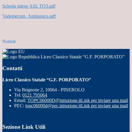
Scheda igiene ASL TO3.pdf
Vademecum_Antipanico.pdf
Notizie
Liceo Classico Statale “G.F. PORPORATO”
Contatti
Liceo Classico Statale “G.F. PORPORATO”
Via Brignone 2, 10064 - PINEROLO
Tel:
0121 795064
Email:
TOPC06000D@istruzione.it
Link per inviare una mail
PEC:
topc06000d@pec.istruzione.it
Link per inviare una mail
Sezione Link Utili