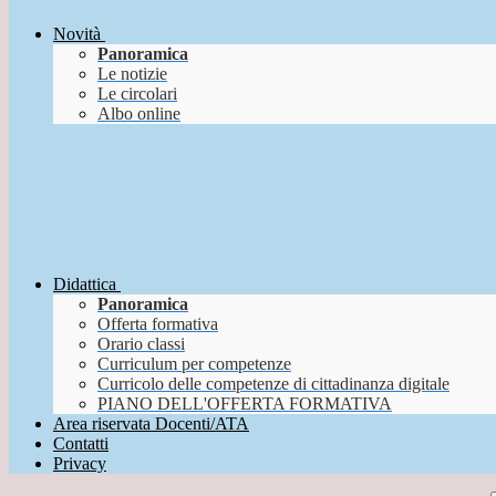
Novità
Panoramica
Le notizie
Le circolari
Albo online
Didattica
Panoramica
Offerta formativa
Orario classi
Curriculum per competenze
Curricolo delle competenze di cittadinanza digitale
PIANO DELL'OFFERTA FORMATIVA
Area riservata Docenti/ATA
Contatti
Privacy