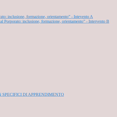
: inclusione, formazione, orientamento” - Intevento A
Porporato: inclusione, formazione, orientamento” - Intervento B
ON SPECIFICI DI APPRENDIMENTO