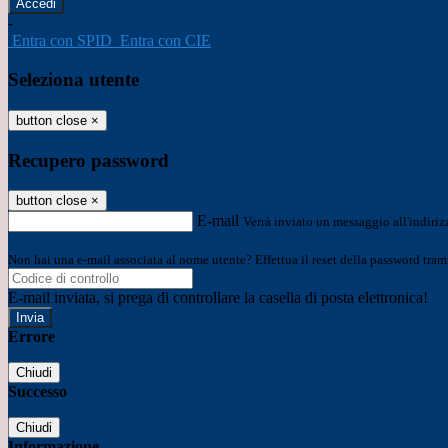
-
Entra con SPID
Entra con CIE
Seleziona utente
button close
×
Recupero password
button close
×
E-mail
Verrà inviato un messaggio all'indirizz
Non hai una e-mail associata al nome utente? Effettua il reset della password tram
E-mail inviata, si prega di controllare la casella di posta elettronica!
Errore
Chiudi
Successo
Chiudi
Informazione