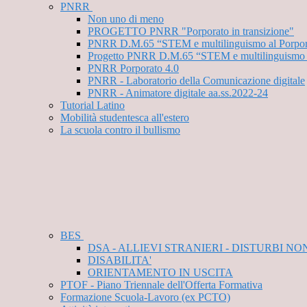
PNRR
Non uno di meno
PROGETTO PNRR "Porporato in transizione"
PNRR D.M.65 “STEM e multilinguismo al Porporato
Progetto PNRR D.M.65 “STEM e multilinguismo al 
PNRR Porporato 4.0
PNRR - Laboratorio della Comunicazione digitale
PNRR - Animatore digitale aa.ss.2022-24
Tutorial Latino
Mobilità studentesca all'estero
La scuola contro il bullismo
BES
DSA - ALLIEVI STRANIERI - DISTURBI N
DISABILITA'
ORIENTAMENTO IN USCITA
PTOF - Piano Triennale dell'Offerta Formativa
Formazione Scuola-Lavoro (ex PCTO)