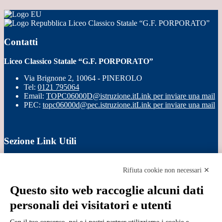
Liceo Classico Statale “G.F. PORPORATO”
Contatti
Liceo Classico Statale “G.F. PORPORATO”
Via Brignone 2, 10064 - PINEROLO
Tel:
0121 795064
Email:
TOPC06000D@istruzione.it
Link per inviare una mail
PEC:
topc06000d@pec.istruzione.it
Link per inviare una mail
Sezione Link Utili
Cookie policy
Note legali
Rifiuta cookie non necessari ✕
Informativa Privacy
Ufficio Relazioni con il Pubblico
Questo sito web raccoglie alcuni dati
Dichiarazione di accessibilità
personali dei visitatori e utenti
Obiettivi di accessibilità
Whistleblowing