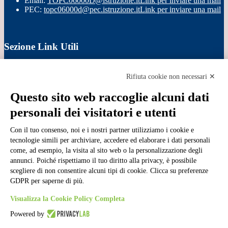
Email:
TOPC06000D@istruzione.it
Link per inviare una mail
PEC:
topc06000d@pec.istruzione.it
Link per inviare una mail
Sezione Link Utili
Cookie policy
Note legali
Rifiuta cookie non necessari ✕
Informativa Privacy
Ufficio Relazioni con il Pubblico
Questo sito web raccoglie alcuni dati
Dichiarazione di accessibilità
personali dei visitatori e utenti
Obiettivi di accessibilità
Whistleblowing
Gestione consensi cookie
Con il tuo consenso, noi e i nostri partner utilizziamo i cookie e
Amministrazione trasparente
tecnologie simili per archiviare, accedere ed elaborare i dati personali
come, ad esempio, la visita al sito web o la personalizzazione degli
Pagina visualizzata
22100
volte
annunci. Poiché rispettiamo il tuo diritto alla privacy, è possibile
scegliere di non consentire alcuni tipi di cookie. Clicca su preferenze
Sezione Copyright
GDPR per saperne di più.
Visualizza la Cookie Policy Completa
Copyright 2026 | Engineered and powered by Gruppo Spaggiari
Parma S.p.A. | Divisione Publishing & New Social Media
Powered by
Disclaimer trattamento dati personali