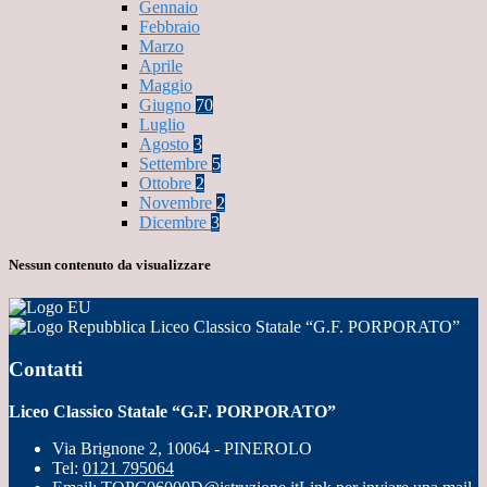
Gennaio
Febbraio
Marzo
Aprile
Maggio
Giugno
70
Luglio
Agosto
3
Settembre
5
Ottobre
2
Novembre
2
Dicembre
3
Nessun contenuto da visualizzare
Liceo Classico Statale “G.F. PORPORATO”
Contatti
Liceo Classico Statale “G.F. PORPORATO”
Via Brignone 2, 10064 - PINEROLO
Tel:
0121 795064