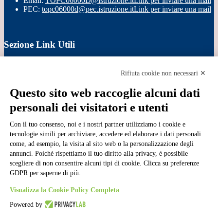
Email:
TOPC06000D@istruzione.it
Link per inviare una mail
PEC:
topc06000d@pec.istruzione.it
Link per inviare una mail
Sezione Link Utili
Cookie policy
Note legali
Rifiuta cookie non necessari ✕
Informativa Privacy
Ufficio Relazioni con il Pubblico
Questo sito web raccoglie alcuni dati
Dichiarazione di accessibilità
personali dei visitatori e utenti
Obiettivi di accessibilità
Whistleblowing
Gestione consensi cookie
Con il tuo consenso, noi e i nostri partner utilizziamo i cookie e
Amministrazione trasparente
tecnologie simili per archiviare, accedere ed elaborare i dati personali
come, ad esempio, la visita al sito web o la personalizzazione degli
Pagina visualizzata
22086
volte
annunci. Poiché rispettiamo il tuo diritto alla privacy, è possibile
scegliere di non consentire alcuni tipi di cookie. Clicca su preferenze
Sezione Copyright
GDPR per saperne di più.
Visualizza la Cookie Policy Completa
Copyright 2026 | Engineered and powered by Gruppo Spaggiari
Parma S.p.A. | Divisione Publishing & New Social Media
Powered by
Disclaimer trattamento dati personali