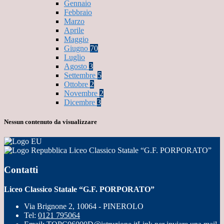
Gennaio
Febbraio
Marzo
Aprile
Maggio
Giugno
70
Luglio
Agosto
3
Settembre
5
Ottobre
2
Novembre
2
Dicembre
3
Nessun contenuto da visualizzare
Liceo Classico Statale “G.F. PORPORATO”
Contatti
Liceo Classico Statale “G.F. PORPORATO”
Via Brignone 2, 10064 - PINEROLO
Tel:
0121 795064