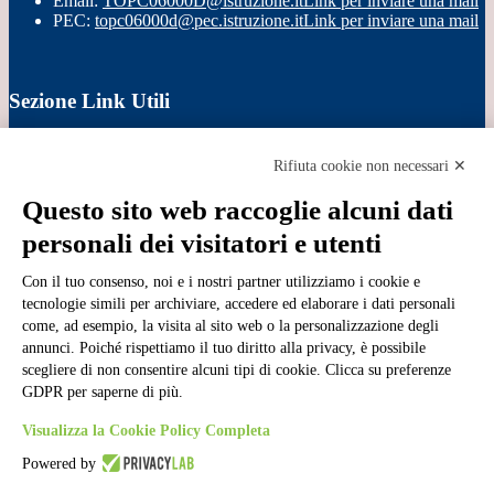
Email:
TOPC06000D@istruzione.it
Link per inviare una mail
PEC:
topc06000d@pec.istruzione.it
Link per inviare una mail
Sezione Link Utili
Cookie policy
Note legali
Rifiuta cookie non necessari ✕
Informativa Privacy
Ufficio Relazioni con il Pubblico
Questo sito web raccoglie alcuni dati
Dichiarazione di accessibilità
personali dei visitatori e utenti
Obiettivi di accessibilità
Whistleblowing
Gestione consensi cookie
Con il tuo consenso, noi e i nostri partner utilizziamo i cookie e
Amministrazione trasparente
tecnologie simili per archiviare, accedere ed elaborare i dati personali
come, ad esempio, la visita al sito web o la personalizzazione degli
Pagina visualizzata
22106
volte
annunci. Poiché rispettiamo il tuo diritto alla privacy, è possibile
scegliere di non consentire alcuni tipi di cookie. Clicca su preferenze
Sezione Copyright
GDPR per saperne di più.
Visualizza la Cookie Policy Completa
Copyright 2026 | Engineered and powered by Gruppo Spaggiari
Parma S.p.A. | Divisione Publishing & New Social Media
Powered by
Disclaimer trattamento dati personali