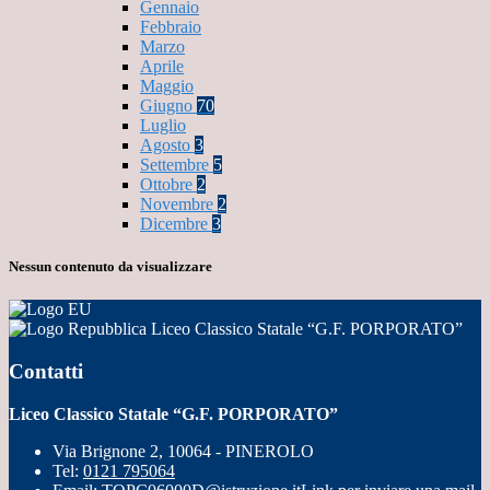
Gennaio
Febbraio
Marzo
Aprile
Maggio
Giugno
70
Luglio
Agosto
3
Settembre
5
Ottobre
2
Novembre
2
Dicembre
3
Nessun contenuto da visualizzare
Liceo Classico Statale “G.F. PORPORATO”
Contatti
Liceo Classico Statale “G.F. PORPORATO”
Via Brignone 2, 10064 - PINEROLO
Tel:
0121 795064