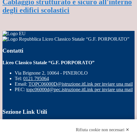
Cablaggio strutturato e sicuro all'interno
degli edifici scolastici
Liceo Classico Statale “G.F. PORPORATO”
Contatti
Liceo Classico Statale “G.F. PORPORATO”
Via Brignone 2, 10064 - PINEROLO
Tel:
0121 795064
Email:
TOPC06000D@istruzione.it
Link per inviare una mail
PEC:
topc06000d@pec.istruzione.it
Link per inviare una mail
Sezione Link Utili
Cookie policy
Note legali
Rifiuta cookie non necessari ✕
Informativa Privacy