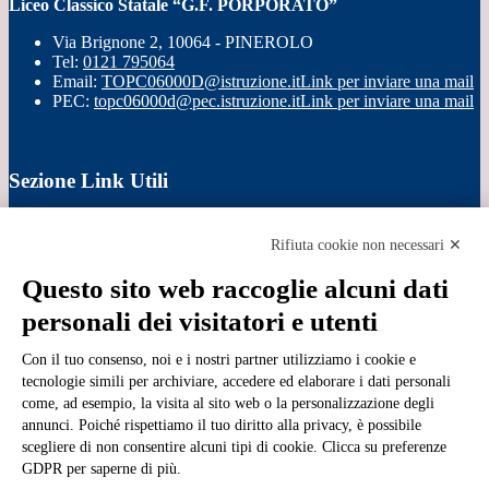
Liceo Classico Statale “G.F. PORPORATO”
Via Brignone 2, 10064 - PINEROLO
Tel:
0121 795064
Email:
TOPC06000D@istruzione.it
Link per inviare una mail
PEC:
topc06000d@pec.istruzione.it
Link per inviare una mail
Sezione Link Utili
Cookie policy
Note legali
Rifiuta cookie non necessari ✕
Informativa Privacy
Ufficio Relazioni con il Pubblico
Questo sito web raccoglie alcuni dati
Dichiarazione di accessibilità
personali dei visitatori e utenti
Obiettivi di accessibilità
Whistleblowing
Gestione consensi cookie
Con il tuo consenso, noi e i nostri partner utilizziamo i cookie e
Amministrazione trasparente
tecnologie simili per archiviare, accedere ed elaborare i dati personali
come, ad esempio, la visita al sito web o la personalizzazione degli
Pagina visualizzata
22090
volte
annunci. Poiché rispettiamo il tuo diritto alla privacy, è possibile
scegliere di non consentire alcuni tipi di cookie. Clicca su preferenze
Sezione Copyright
GDPR per saperne di più.